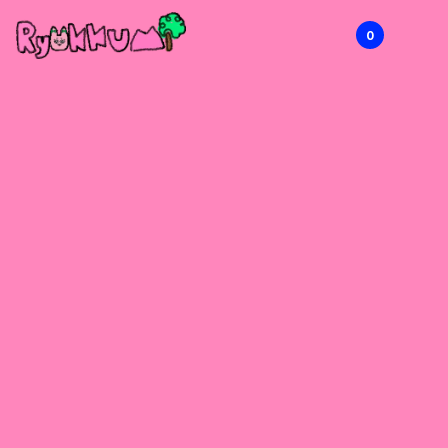
0
RYOKKUMi