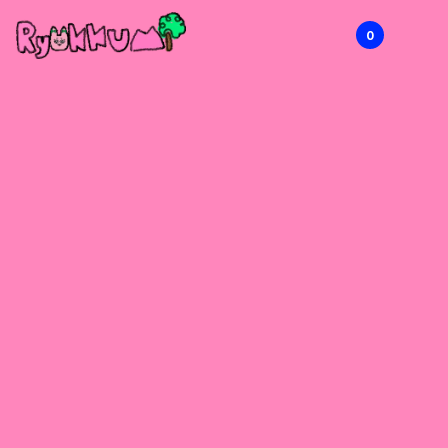
0
RYOKKUMi