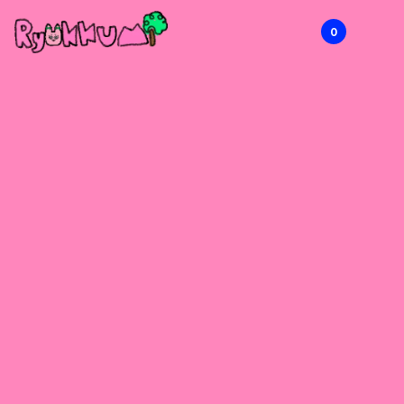
0
RYOKKUMi