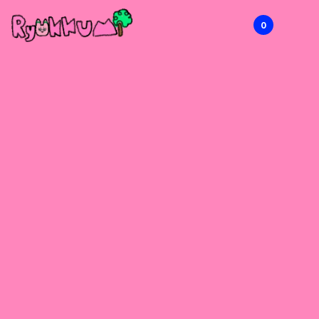
0
RYOKKUMi