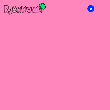
0
RYOKKUMi