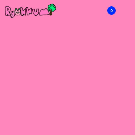
0
RYOKKUMi