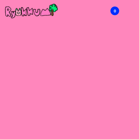
0
RYOKKUMi