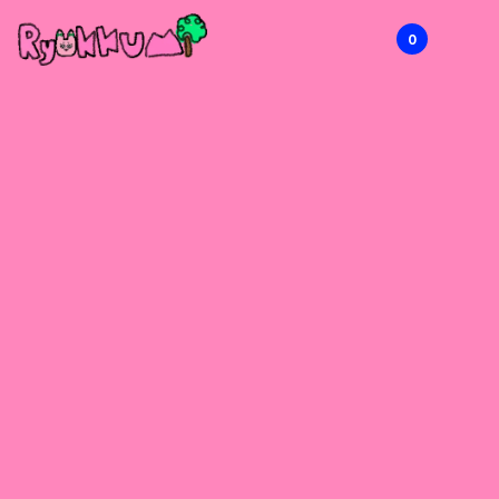
0
RYOKKUMi