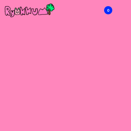
0
RYOKKUMi