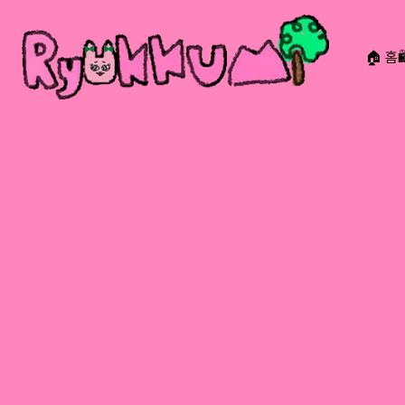
🏠 홈
RYOKKUMi