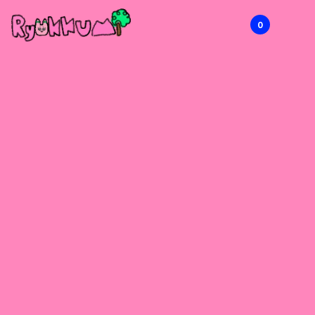
0
RYOKKUMi