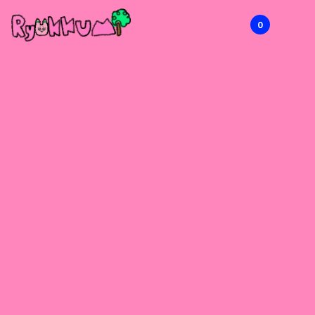
0
RYOKKUMi