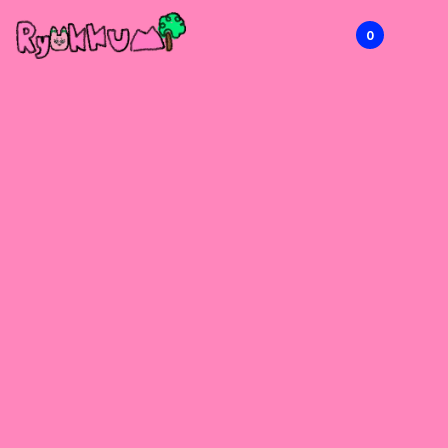
0
RYOKKUMi