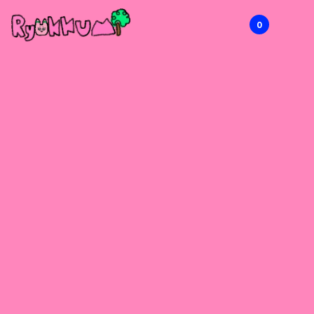
0
RYOKKUMi