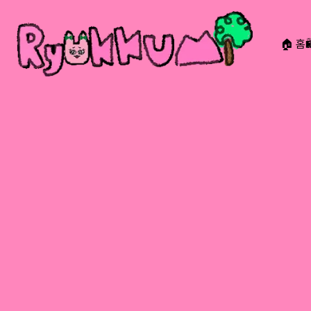
🏠 홈
RYOKKUMi