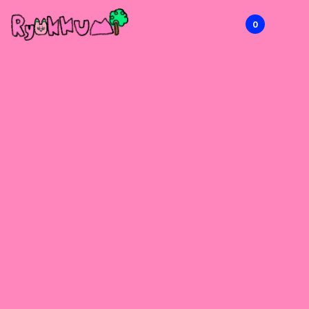
0
RYOKKUMi