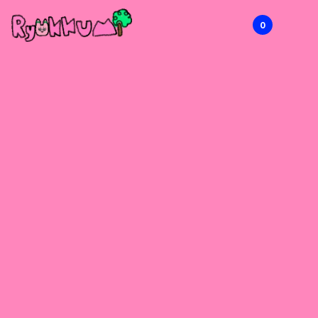
0
RYOKKUMi