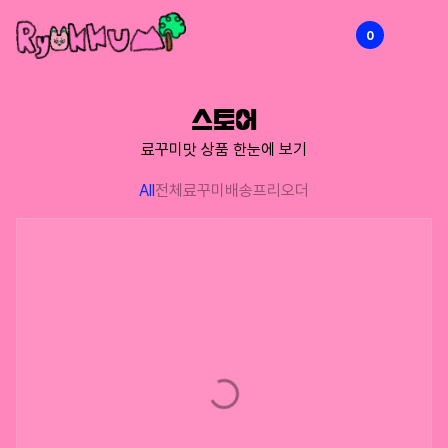
0
RYOKKUMi
스토어
료꾸미맛 상품 한눈에 보기
All
전체
료꾸미배송
프리오더