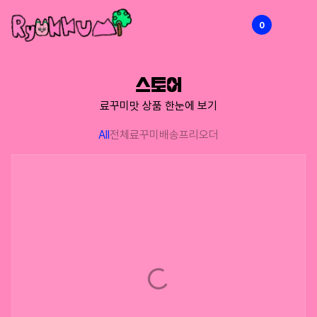
0
RYOKKUMi
스토어
료꾸미맛 상품 한눈에 보기
All
전체
료꾸미배송
프리오더