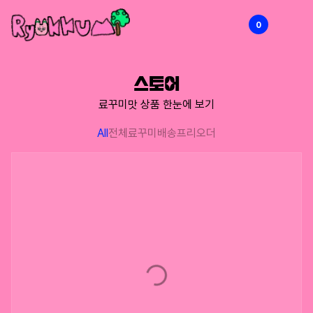
0
RYOKKUMi
스토어
료꾸미맛 상품 한눈에 보기
All
전체
료꾸미배송
프리오더