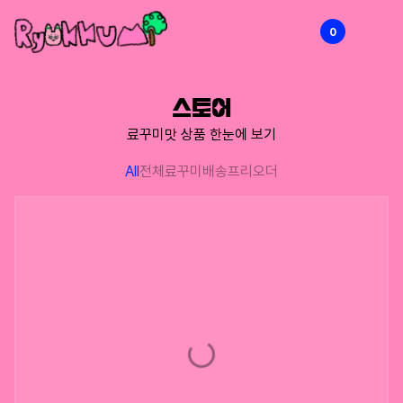
0
RYOKKUMi
스토어
료꾸미맛 상품 한눈에 보기
All
전체
료꾸미배송
프리오더