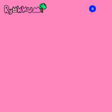
0
RYOKKUMi