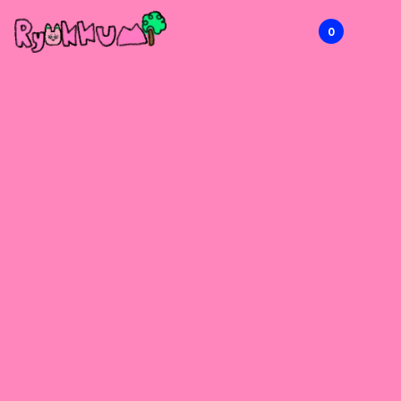
0
RYOKKUMi