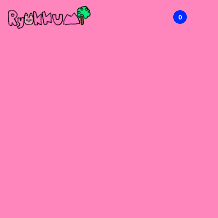
0
RYOKKUMi