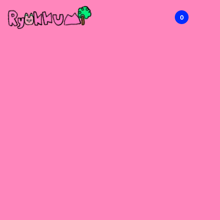
0
RYOKKUMi