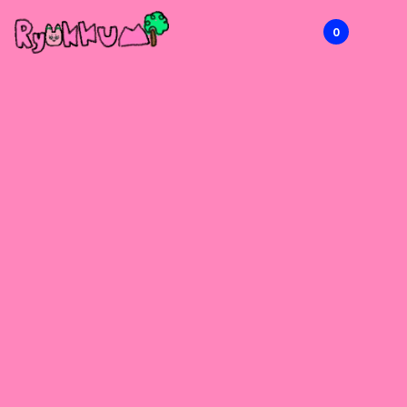
0
RYOKKUMi