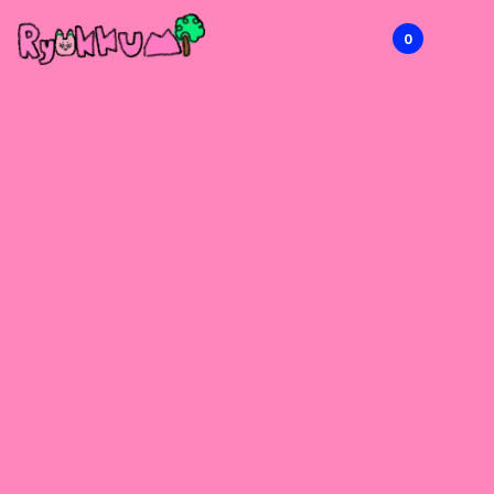
0
RYOKKUMi