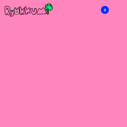
0
RYOKKUMi