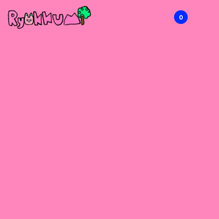
0
RYOKKUMi