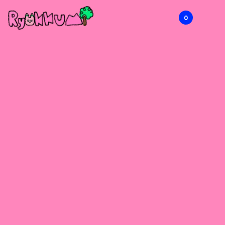
0
RYOKKUMi