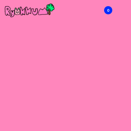
0
RYOKKUMi