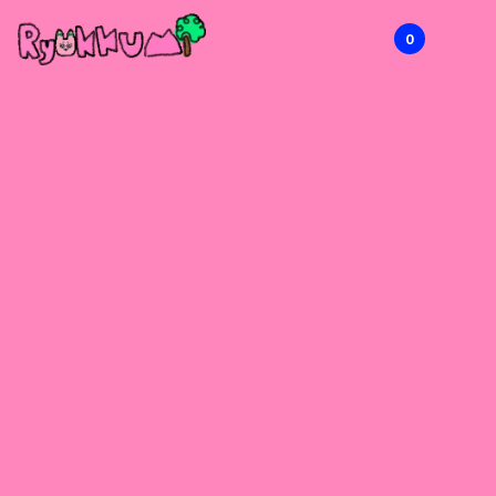
0
RYOKKUMi