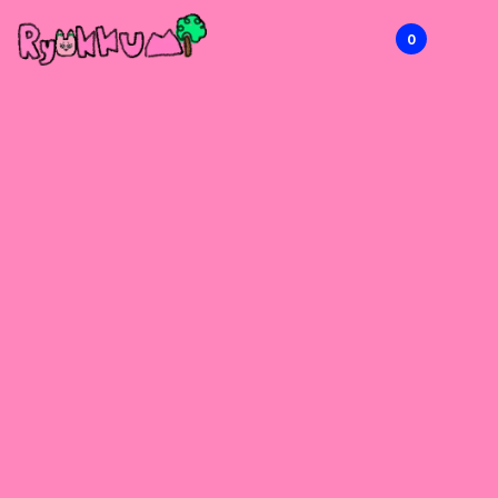
0
RYOKKUMi