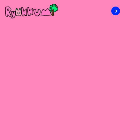
0
RYOKKUMi