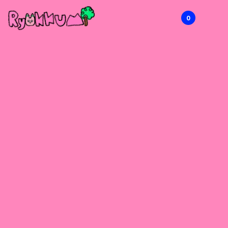
0
RYOKKUMi