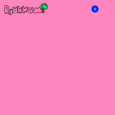
0
RYOKKUMi