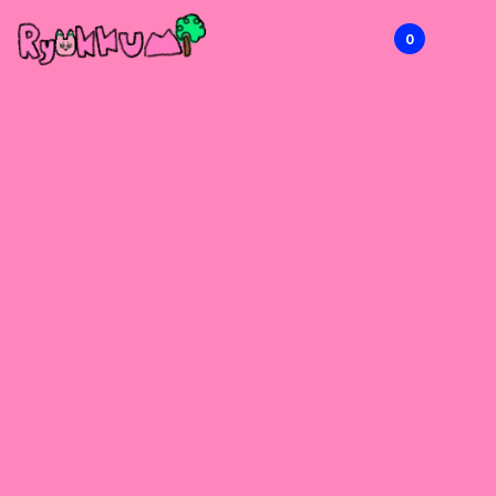
0
RYOKKUMi