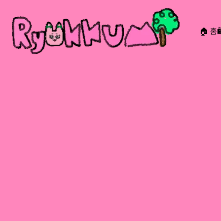
🏠 홈
RYOKKUMi