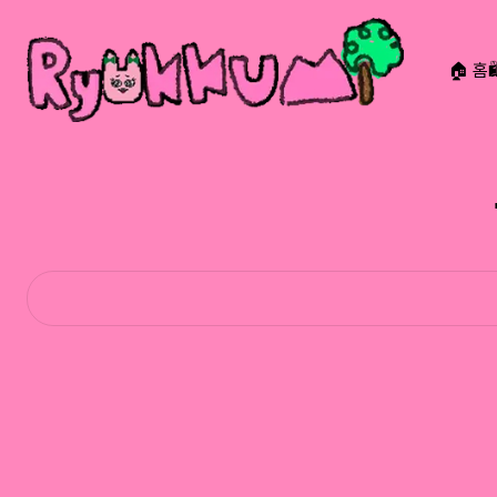
🏠 홈
RYOKKUMi