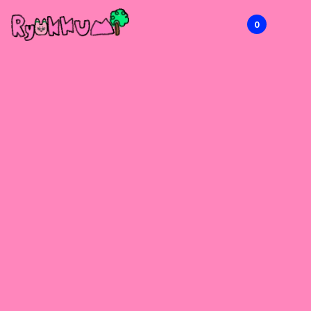
0
RYOKKUMi