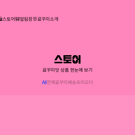
🛍️스토어
🎒알림장
🐰료꾸미소개
스토어
료꾸미맛 상품 한눈에 보기
All
전체
료꾸미배송
프리오더