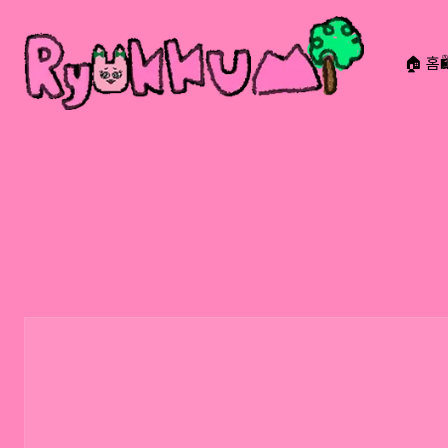
🏠 홈
RYOKKUMi