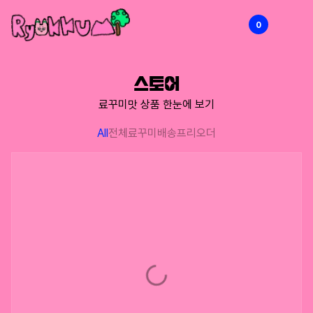
0
RYOKKUMi
스토어
료꾸미맛 상품 한눈에 보기
All
전체
료꾸미배송
프리오더